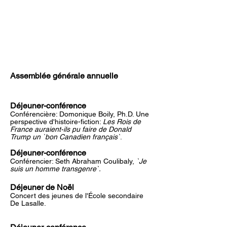
Mardi
16
septembre
2025
​Assemblée générale annuelle
Déjeuner-conférence
Conférencière: Domonique Boily, Ph.D. Une
perspective d'histoire-fiction:
Les Rois de
France auraient-ils pu faire de Donald
Trump un `bon Canadien français`
.
Déjeuner-conférence
Conférencier: Seth Abraham Coulibaly,
`Je
suis un homme transgenre`.
Déjeu
ner de Noël
​Concert des jeunes de l'École secondaire
De Lasalle.