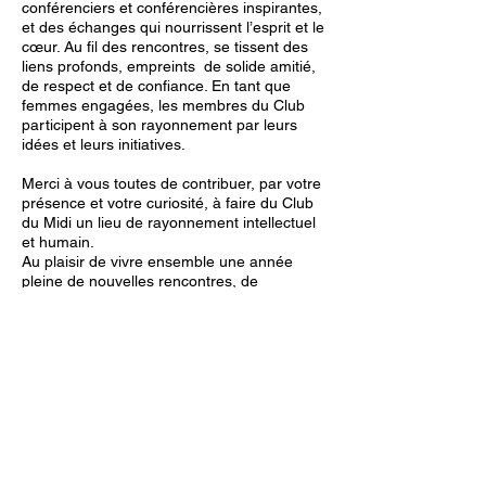
conférenciers et conférencières inspirantes,
et des échanges qui nourrissent l’esprit et le
cœur. Au fil des rencontres, se tissent des
liens profonds, empreints de solide amitié,
de respect et de confiance. En tant que
femmes engagées, les membres du Club
participent à son rayonnement par leurs
idées et leurs initiatives.
Merci à vous toutes de contribuer, par votre
présence et votre curiosité, à faire du Club
du Midi un lieu de rayonnement intellectuel
et humain.
Au plaisir de vivre ensemble une année
pleine de nouvelles rencontres, de
nouveaux apprentissages, de défis
intellectuels et d’échanges continus.
Lillian Patry
Présidente
2025-2026
Événements et annonces